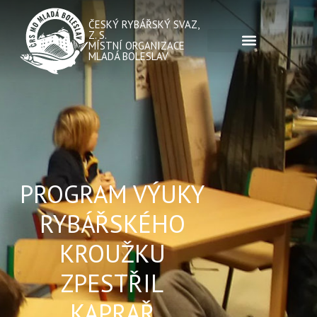
ČESKÝ RYBÁŘSKÝ SVAZ,
Z. S.
MÍSTNÍ ORGANIZACE
MLADÁ BOLESLAV
PROGRAM VÝUKY
RYBÁŘSKÉHO
KROUŽKU
ZPESTŘIL
KAPRAŘ