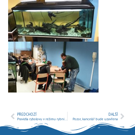
PŘEDCHOZÍ
DALŠÍ
Pravidla rybolovu v režimu rybníkářství na chovných rybnících SÚS!
Pozor, kancelář bude uzavřena