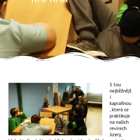
S tou
nejběžnějš
í
kaprařinou
, která se
praktikuje
na našich
revírech
Jizery,