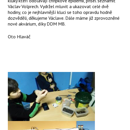
kluky kteří odolávají chřipkové epidemii, přišel seznámit
Václav Volprech. Vydržel mluvit a ukazovat celé dvě
hodiny, co je nejhlavnější kluci se toho opravdu hodně
dozvěděli, děkujeme Václave. Dále máme již zprovozněné
nové akvárium, díky DDM MB.
Oto Hlaváč