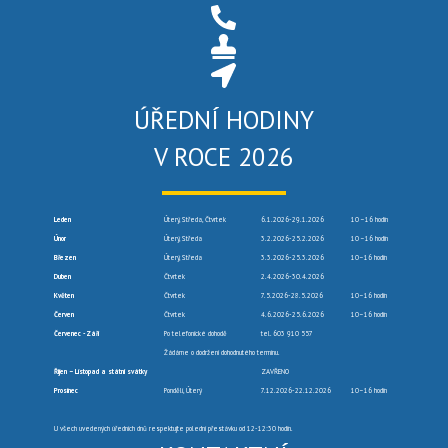
ÚŘEDNÍ HODINY
V ROCE 2026
Leden
Úterý, Středa, Čtvrtek
6.1.2026-29.1.2026
10 –16 hodin
Únor
Úterý, Středa
3.2.2026-25.2.2026
10 –16 hodin
Březen
Úterý, Středa
3.3.2026-25.3.2026
10–16 hodin
Duben
Čtvrtek
2.4.2026-30.4.2026
Květen
Čtvrtek
7.5.2026-28.5.2026
10–16 hodin
Červen
Čtvrtek
4.6.2026-25.6.2026
10–16 hodin
Červenec -Září
Po telefonické dohodě
tel. 603 910 557
Žádáme o dodržení dohodnutého termínu.
Říjen – Listopad a státní svátky
ZAVŘENO
Prosinec
Pondělí, Úterý
7.12.2026-22.12.2026
10–16 hodin
U všech uvedených úředních dnů respektujte polední přestávku od 12-12:30 hodin.