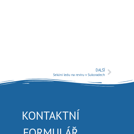
DALŠÍ
Sekání ledu na revíru v Sukoradech
KONTAKTNÍ
FORMULÁŘ