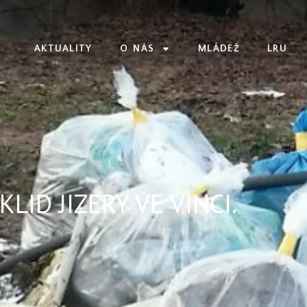
AKTUALITY
O NÁS
MLÁDEŽ
LRU
LID JIZERY VE VINCI.