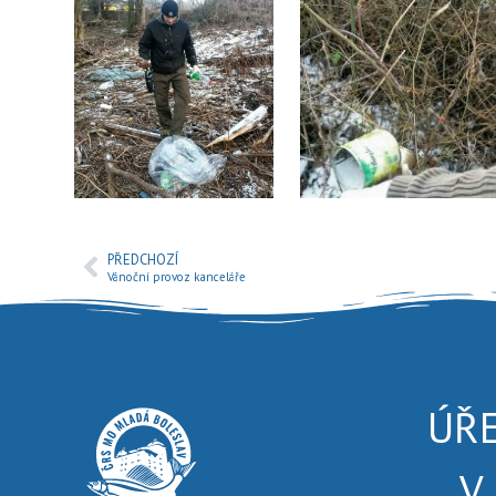
PŘEDCHOZÍ
Vánoční provoz kanceláře
ÚŘ
V